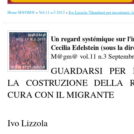
Cecilia Edelstein (sous la dir
M@gm@ vol.11 n.3 Septembr
GUARDARSI PER 
LA COSTRUZIONE DELLA R
CURA CON IL MIGRANTE
Ivo Lizzola
lizzola@unibg.it
Già Preside della Facoltà di Scienz
dell’Università di Bergamo. Docente di
Pedagogia della Marginalità e della Devianz
Ricerca Interdisciplinare Scienze Uman