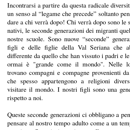
figli e delle figlie della Val Seriana che
differente da quello che han vissuto i padri e l
ormai è "grande come il mondo". Nelle loro
trovano compagni e compagne provenienti da a
che spesso appartengono a religioni diver
visitare il mondo. I nostri figli sono una gen
rispetto a noi.
Queste seconde generazioni ci obbligano a pe
pensare al nostro tempo adulto come a un tem
anteriore. Se noi ci pensiamo nella consegna r
scopriamo che la cosa importante è pensar
significativi per loro.
Il futuro anteriore è un po’ strano, è un futu
memoria, in qualche modo un legame che pre