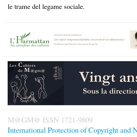
M@GM@ ISSN 1721-9809
International Protection of Copyright and 
Rights
Périodique électronique fondé et dirigé par le Sociol
Valastro
Revue enregistrée n.27/02 du 19/11/02 dans le Regist
de Catania