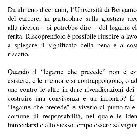
riscatto.
Quando il “legame che precede” non è ev
esistere, e le memorie si contrappongono, o add
une contro le altre in dure rivendicazioni dei 
costruire una convivenza e un incontro? È 
“legame che precede” e viverlo al punto tale
comune di responsabilità, nel quale le iden
intrecciarsi e allo stesso tempo essere salvagu
Incontrarsi a partire da questa radicale diversit
un senso al “legame che precede” soltanto pe
dare a chi verrà dopo! Chi verrà dopo sono le 
nativi, le seconde generazioni dei migranti que
nostre scuole. Sono nuove “seconde” genera