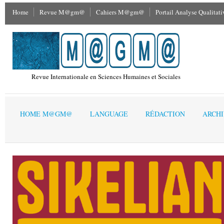
Home
Revue M@gm@
Cahiers M@gm@
Portail Analyse Qualitati
Revue Internationale en Sciences Humaines et Sociales
HOME M@GM@
LANGUAGE
RÉDACTION
ARCH
Home M@GM@
»
Vol.11 n.3 2013
»
Ivo Lizzola "Guardarsi per incontrarsi: l
Un regard systémique sur l'i