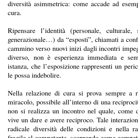
cammino verso nuovi inizi dagli incontri impeg
diverso, non è esperienza immediata e sem
istanza, che l’esposizione rappresenti un peric
le possa indebolire.
Nella relazione di cura si prova sempre a r
miracolo, possibile all’interno di una reciproc
non si realizza un incontro nel quale, come 
vive un dare e avere reciproco. Tale interazion
radicale diversità delle condizioni e nella r
fragile al competente, scoprendo come compet
esposte alla complessità, all’unicità, alla irrid
condizione di fragilità. Una relazione di cu
solo se anche chi porta competenza e ruolo d’
espone, lascia “disfare” i propri paradigmi,
propria fragilità.