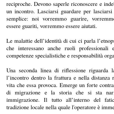
Le malattie dell’identità di cui ci parla l’etnop
che interessano anche ruoli professionali 
competenze specialistiche e responsabilità orga
Una seconda linea di riflessione riguarda la
l’incontro dentro la frattura e nella distanza r
vita che essa provoca. Emerge un forte contras
di migrazione e la storia che si sta nar
immigrazione. Il tutto all’interno del fat
tradizione locale nella quale l'operatore è imm
Da almeno dieci anni, l’Università di Bergamo
del carcere, in particolare sulla giustizia rico
alla ricerca – si potrebbe dire – del legame c
ferita. Riscoprendolo è possibile riuscire a lavo
a spiegare il significato della pena e a cos