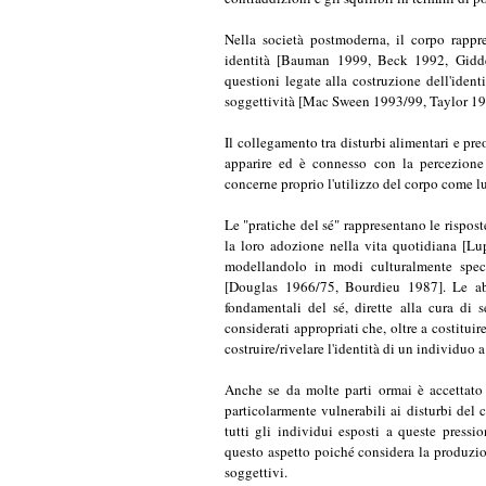
apparire ed è connesso con la percezione d
concerne proprio l'utilizzo del corpo come luo
Le "pratiche del sé" rappresentano le rispost
la loro adozione nella vita quotidiana [Lu
modellandolo in modi culturalmente specifi
[Douglas 1966/75, Bourdieu 1987]. Le abit
fondamentali del sé, dirette alla cura di 
considerati appropriati che, oltre a costitu
costruire/rivelare l'identità di un individuo a 
Anche se da molte parti ormai è accettato 
particolarmente vulnerabili ai disturbi de
tutti gli individui esposti a queste pressi
questo aspetto poiché considera la produzio
soggettivi.
Per sviluppare questa riflessione viene utiliz
di un'interazione complessa di fattori di
perpetuano; in tale prospettiva si può ben i
predisponenti, riuscendo a scindere gli aspet
soggettivi, che fanno sì che solo alcune pers
In conclusione l'autrice giunge ad una rifles