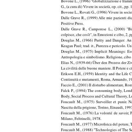
Keagan Paul; trad. it., Purezza e pericolo. U
Douglas M., (1975) Implicit Meanings: Ess
Antropologia e simbolismo. Religione, cibo 
Elias N., (1939-66) Über den Prozess der Zivi
La civilità delle buone maniere. II Potere e 
Erikson E.H., (1959) Identity and the Life Cy
Continuità e mutamenti, Roma, Armando, 1
Faccio E., (2001) Il disturbo alimentare, Ro
Falck P., (1994) The consuming body, Londo
Body, Social Process and Cultural Theory, L
Foucault M., (1975) Surveiller et punir. Na
Nascita della prigione, Torino, Einaudi, 199
Foucault M., (1976) La volonté de savoir, Par
Milano, Feltrinelli, 1978.
Foucault M., (1977) Microfisica del potere, 
Foucault M., (1988) "Technologies of The Sel
The Self: A Seminar with Michel Foucault, L
Foucault, Torino, Bollati Boringhieri,1992.
Garfinkel P.E., Garner D.M., (1982) Anorexi
Giddens A., (1992) The Transformation of I
Polity Press; trad. it., La trasformazione de
Il Mulino, 1995.
Giddens A., (1994) Beyond Left and Right. The
destra e la sinistra, Bologna, Il Mulino, 1997