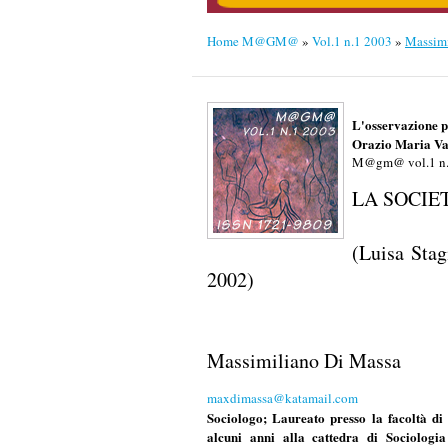
M@gm@ vol.1 n.
LA SOCIE
(Luisa Stag
2002)
Massimiliano Di Massa
maxdimassa@katamail.com
Sociologo; Laureato presso la facoltà di 
alcuni anni alla cattedra di Sociologi
dell'Università di Genova; Borsa di studio
Consulente presso Istituti di Ricerca e For
"I disturbi del comportamento alimentare c
contenute in questa frase: -perché giov
rappresentano il punto di partenza del libro
contesto teorico di matrice socio culturale.