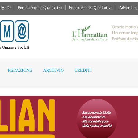
M@gm@
Portale Analisi Qualitativa
Forum Analisi Qualitativa
Advertisin
ze Umane e Sociali
REDAZIONE
ARCHIVIO
CREDITI
liano Di Massa "La società bulimica (Luisa Stagi)"
artecipante
astro (a cura di)