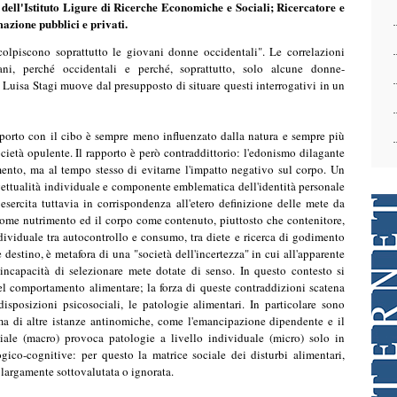
rapporto con il cibo è sempre meno influenzato dalla natura e sempre più
cietà opulente. Il rapporto è però contraddittorio: l'edonismo dilagante
ento, ma al tempo stesso di evitarne l'impatto negativo sul corpo. Un
ogettualità individuale e componente emblematica dell'identità personale
 esercita tuttavia in corrispondenza all'etero definizione delle mete da
ome nutrimento ed il corpo come contenuto, piuttosto che contenitore,
ndividuale tra autocontrollo e consumo, tra diete e ricerca di godimento
destino, è metafora di una "società dell'incertezza" in cui all'apparente
'incapacità di selezionare mete dotate di senso. In questo contesto si
l comportamento alimentare; la forza di queste contraddizioni scatena
isposizioni psicosociali, le patologie alimentari. In particolare sono
ima di altre istanze antinomiche, come l'emancipazione dipendente e il
ale (macro) provoca patologie a livello individuale (micro) solo in
gico-cognitive: per questo la matrice sociale dei disturbi alimentari,
 largamente sottovalutata o ignorata.
"ideale" è diventata più alta e più magra (nel frattempo, i consumi
a sensazione di inadeguatezza provocata dalla differenza tra la normale
ai media, alimentata dalla pubblicità e dai mass media, ha prodotto una
scala hanno dimostrato la diffusione di questa ossessione per la magrezza e
pansione epidemica dei disturbi alimentari in stretta correlazione con la
ndono alla domanda sul perché soprattutto le giovani donne soffrano di