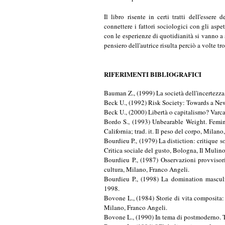
Bauman Z., (1999) La società dell'incertezza
Beck U., (1992) Risk Society: Towards a Ne
Beck U., (2000) Libertà o capitalismo? Varca
Bordo S., (1993) Unbearable Weight. Femin
California; trad. it. Il peso del corpo, Milano,
Bourdieu P., (1979) La distiction: critique so
Critica sociale del gusto, Bologna, Il Mulin
Bourdieu P., (1987) Osservazioni provvisori
cultura, Milano, Franco Angeli.
Bourdieu P., (1998) La domination masculine
1998.
Bovone L., (1984) Storie di vita composita:
Milano, Franco Angeli.
Bovone L., (1990) In tema di postmoderno. T
Bovone L., (1996) "Globalizzazione e framme
G., (a cura di) Vivere in società, op. cit., pp. 
Bovone L., Rovati G., (1996) Vivere in socie
Dalle Grave R., (1999) Alle mie pazienti dic
Positive Press.
Dalle Grave R., Camporese L., (2000) "Bi
colpisce, che cos'è", in Emozioni e cibo, 2, 
Douglas M., (1966) Purity and Danger: An