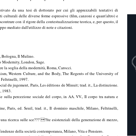
, Bologna, Il Mulino.
w Modernity, London, Sage.
re la soglia della modernità, Roma, Carocci.
ism, Western Culture, and the Body, The Regents of the University of
 Feltrinelli, 1997.
cial du jugement, Paris, Les éditions de Minuit; trad. it., La distinzione.
o, 1983.
e sulla percezione sociale del corpo, in AA. VV., Il corpo tra natura e
, Paris, ed. Seuil, trad. it., Il dominio maschile, Milano, Feltrinelli,
 una ricerca sulle sce???`?lte esistenziali della generazione di mezzo,
endenze della società contemporanea, Milano, Vita e Pensiero.
ntazione: i paradossi della cultura postmoderna", in Bovone L., Rovati
17-35.
tà, Napoli, Liguori.
o...Informazione e auto-aiuto per superare i disturbi alimentari, Verona,
nge Eating Disorder o Disturbo da Alimentazione Incontrollata: chi
pp. 13-16. rinuncia, Bologna, Il Mulino.
 Anlysis of Concepts of Pollution and Taboo, London, Routledge and