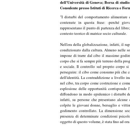
Nell'era della globalizzazione, infatti, il 
condizionato dalla cultura. Almeno nelle so
impone di trarre dal cibo il massimo godim
corpo che si fa sempre più terreno della pr
e sociale. Il controllo sul proprio corpo si
perseguire: il cibo come consumo più che c
dell'identità. La contraddizione a livello i
nel cibo, tra corpo come costruzione e come 
esplosione delle opportunità corrisponde l
diffondono in modo epidemico i disturbi de
infatti, su persone che presentano alcune d
colpite le giovani donne, bersaglio e vitt
godimento controllato. La dimensione soci
presenza di determinate condizioni psicolo
oggetto di questo volume, è stata fino ad ora
Certamente negli ultimi decenni la donna 
alimentari si sono arricchiti di grassi); l
morfologia dei corpi e i modelli proposti d
serie di effetti perversi. Ricerche su larga 
i suoi eccessi; ciò può far pensare ad una es
società. Ma queste considerazioni non rispo
anoressia e bulimia.