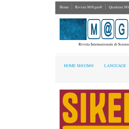
Home
Rivista M@gm@
Quaderni 
Rivista Internazionale di Scien
HOME M@GM@
LANGUAGE
Home M@GM@
»
Vol.1 n.1 2003
»
Massimi
L'osservazione p
Orazio Maria Val