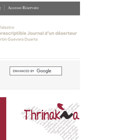
g
Accesso Riservato
M@gm@ ISSN 1721-9809