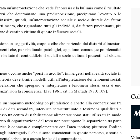
iamenti che, pur risultando patologici, appaiono comunque problematici
 risultato di contraddizioni sociali e socio-culturali presenti nel sistema
no occorre anche "porsi in ascolto", immergersi nella realtà sociale in
eoria deve fornire modelli utili all'interpretazione dei fenomeni sociali
le relazioni che spiegano e interpretano i fenomeni stessi, essa è uno
enza", non la conoscenza [Elau 1961, cit. in Marradi 1980: 109].
Co
 di un impianto metodologico pluralistico e aperto alla cooperazione tra
i di dati secondari, interviste semistrutturate a testimoni qualificati e
resso un centro di riabilitazione alimentare sono stati utilizzati in modo
terio di organizzazione del testo non presuppone la separazione tra parte
irica è connessa e complementare con l'area teorica; piuttosto l'ordine
agli interrogativi" che si sono concatenati in questo percorso, e teoria e
Volu
umentale rispetto a questa logica di comprensione.
 derivato da una tesi di dottorato per cui gli apprezzabili tentativi di
ti culturali delle diverse forme espressive (film, canzoni e quant'altro) e
contrare con il rigore della contestualizzazione teorica, e, per questo, il
oppo mediato dall'utilizzo di note e citazioni.