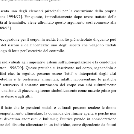
el rischio e dell'incertezza: uno degli aspetti che vengono trattati
go di lotta per l'esercizio del controllo.
e individuali agli imperativi esterni sull'autoregolazione e la condotta e
pton 1996/99]. Queste pratiche si inscrivono nel corpo, segnandolo e
ci che, in seguito, possono essere "letti" o interpretati dagli altri
udini e le preferenze alimentari, infatti, rappresentano le pratiche
sé attraverso il costante nutrimento del corpo con cibi culturalmente
ire una fonte di piacere, agiscono simbolicamente come materie prime per
se stesso e agli altri.
il fatto che le pressioni sociali e culturali possono rendere le donne
l comportamento alimentare, la domanda che rimane aperta è perché non
oni diventino anoressici o bulimici; l'autrice prende in considerazione
ne del disturbo alimentare in un individuo, come dipendente da fattori
zata un'interpretazione che vede l'anoressia e la bulimia come il risultato
versi che determinano una predisposizione, precipitano l'evento o lo
nserire, quindi, un'interpretazione sociale e socio-culturale dei fattori
ti macro, che riguardano tutti gli individui, dai fattori precipitanti, più
one diventino vittime di queste influenze sociali.
sione su soggettività, corpo e cibo che partendo dai disturbi alimentari,