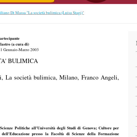
1 Gennaio-Marzo 2003
TA' BULIMICA
i, La società bulimica, Milano, Franco Angeli,
Scienze Politiche all'Università degli Studi di Genova; Cultore per
a dell'Educazione presso la Facoltà di Scienze della Formazione
 dell'Istituto Ligure di Ricerche Economiche e Sociali; Ricercatore e
mazione pubblici e privati.
olpiscono soprattutto le giovani donne occidentali". Le correlazioni
ani, perché occidentali e perché, soprattutto, solo alcune donne-
; Luisa Stagi muove dal presupposto di situare questi interrogativi in un