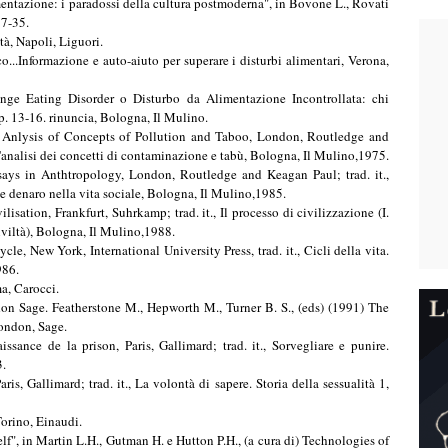
n'analisi dei concetti di contaminazione e tabù, Bologna, Il Mulino,1975.
ays in Anthtropology, London, Routledge and Keagan Paul; trad. it.,
e denaro nella vita sociale, Bologna, Il Mulino,1985.
lisation, Frankfurt, Suhrkamp; trad. it., Il processo di civilizzazione (I.
civiltà), Bologna, Il Mulino,1988.
cle, New York, International University Press, trad. it., Cicli della vita.
986.
ma, Carocci.
n Sage. Featherstone M., Hepworth M., Turner B. S., (eds) (1991) The
ondon, Sage.
issance de la prison, Paris, Gallimard; trad. it., Sorvegliare e punire.
3.
is, Gallimard; trad. it., La volontà di sapere. Storia della sessualità 1,
Torino, Einaudi.
f", in Martin L.H., Gutman H. e Hutton P.H., (a cura di) Technologies of
ondon, Tavistock; trad. it., Tecnologie del sé. Un seminario con Michel
a Nervosa: a multidimensional perspective, New York, Brunner/Mazel.
ntimacy. Sexuality, Love and Eroticism in Modern Societies, Cambridge,
ll'intimità. Sessualità, amore ed erotismo nelle società moderne, Bologna,
 future of Radical Politics, Cambridge, Polity Press; trad. it., Oltre la
.