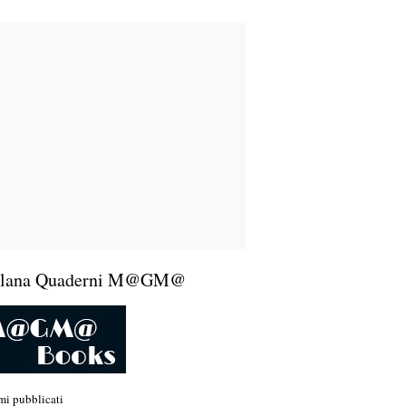
llana Quaderni M@GM@
mi pubblicati
www.quaderni.analisiqualitativa.com