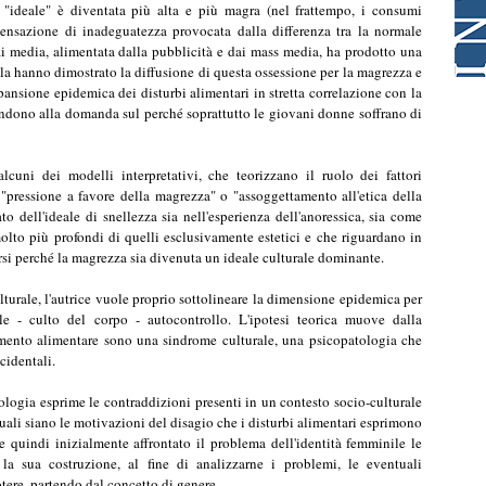
alcuni dei modelli interpretativi, che teorizzano il ruolo dei fattori
 "pressione a favore della magrezza" o "assoggettamento all'etica della
ato dell'ideale di snellezza sia nell'esperienza dell'anoressica, sia come
molto più profondi di quelli esclusivamente estetici e che riguardano in
ersi perché la magrezza sia divenuta un ideale culturale dominante.
turale, l'autrice vuole proprio sottolineare la dimensione epidemica per
ile - culto del corpo - autocontrollo. L'ipotesi teorica muove dalla
mento alimentare sono una sindrome culturale, una psicopatologia che
cidentali.
ologia esprime le contraddizioni presenti in un contesto socio-culturale
uali siano le motivazioni del disagio che i disturbi alimentari esprimono
 quindi inizialmente affrontato il problema dell'identità femminile le
r la sua costruzione, al fine di analizzarne i problemi, le eventuali
otere, partendo dal concetto di genere.
senta uno degli elementi principali per la costruzione della propria
ns 1994/97]. Per questo, immediatamente dopo avere trattato delle
tità al femminile, viene affrontato questo argomento così connesso alla
89/93].
occupazione per il corpo, in realtà, è molto più articolato di quanto può