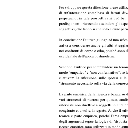
arriva a considerare anche gli altri attegg
nei confronti di corpo e cibo, poiché sono il
occidentale dell'epoca postmoderna.
Secondo l'autrice per comprendere un fenome
modo "empatico" e "non confermativo"; se la t
e attivare la riflessione sulle ipotesi e 
"strumento necessario sulla via della conosc
La parte empirica della ricerca è basata su
vari strumenti di ricerca; per questo, analis
interviste non direttive a soggetti in cura p
congiunto e, a volte, integrato. Anche il cri
teorica e parte empirica, poiché l'area emp
degli argomenti segue la logica di "risposta 
ricerca empirica sono utilizzati in modo str
Il libro risente in certi tratti dell'essere
connettere i fattori sociologici con gli aspet
con le esperienze di quotidianità si vanno a s
pensiero dell'autrice risulta perciò a volte tr
RIFERIMENTI BIBLIOGRAFICI