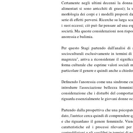
Per questo Stagi partendo dall'analisi di 
socioculturali esclusivamente in termini di
magrezza", arriva a riconsiderare il signific
forma culturale che esprime valori sociali 
particolare il genere e quindi anche a chied
Definendo l'anoressia come una sindrome cul
introdurre l'associazione bellezza femmin
considerazione che i disturbi del comporta
riguarda essenzialmente le giovani donne oc
Partendo dalla prospettiva che una psicopat
dato, l'autrice cerca quindi di comprendere q
e che riguardano il genere femminile. Viene
caratteristiche ed i processi rilevanti pe
contraddizioni e gli squilibri in termini di p
Nella società postmoderna, il corpo rappre
identità [Bauman 1999, Beck 1992, Gidde
questioni legate alla costruzione dell'iden
soggettività [Mac Sween 1993/99, Taylor 19
Il collegamento tra disturbi alimentari e pre